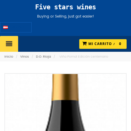
Five stars wines
Buying or Selling, just got easier!
Español
MI CARRITO
0
Inicio
/
Vinos
/
D.O. Rioja
/
Viña Pomal Edición centenario