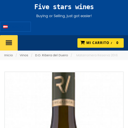
Five stars wines
Buying or Selling, just got easier!
Español
MI CARRITO
0
Inicio
/
Vinos
/
D.O. Ribera del Duero
/
Matarromera Reserva 2016